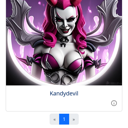
Kandydevil
«
1
»