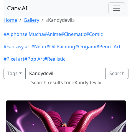
Canv.AI
Home
Gallery
«Kandydevil»
#Alphonse Mucha
#Anime
#Cinematic
#Comic
#Fantasy art
#Neon
#Oil Painting
#Origami
#Pencil Art
#Pixel art
#Pop Art
#Realistic
Tags
Search
Search results for «Kandydevil»