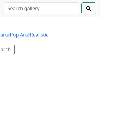
 art
#Pop Art
#Realistic
earch