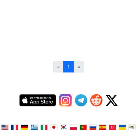
«
1
»